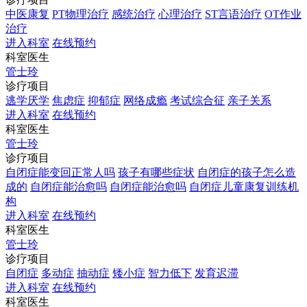
中医康复
PT物理治疗
感统治疗
心理治疗
ST言语治疗
OT作业
治疗
进入科室
在线预约
科室医生
管士玲
诊疗项目
逃学厌学
焦虑症
抑郁症
网络成瘾
考试综合征
亲子关系
进入科室
在线预约
科室医生
管士玲
诊疗项目
自闭症能变回正常人吗
孩子有哪些症状
自闭症的孩子怎么造
成的
自闭症能治愈吗
自闭症能治愈吗
自闭症儿童康复训练机
构
进入科室
在线预约
科室医生
管士玲
诊疗项目
自闭症
多动症
抽动症
矮小症
智力低下
发育迟滞
进入科室
在线预约
科室医生